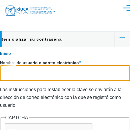
Pasar al contenido principal
Men
Reinicializar su contraseña
Primary
tabs
Sobrescribir
Inicio
Nombre de usuario o correo electrónico
enlaces
de
ayuda
Las instrucciones para restablecer la clave se enviarán a la
a
dirección de correo electrónico con la que se registró como
usuario.
la
navegación
CAPTCHA